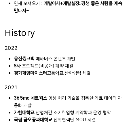
인재 모셔오기 :
개발이사+개발실장..평생 좋은 사람을 계속
만나자~
History
2022
웅진씽크빅
메타버스 콘텐츠 개발
S사
프로젝트(비공개) 계약 체결
경기게임마이스터고등학교
산학협력 체결
2021
365mc 네트웍스
영상 처리 기술을 접목한 의료 데이터 자
동화 개발
가천대학교
산업체간 조기취업형 계약학과 운영 협약
국립 금오공과대학교
산학협력단 MOU 체결