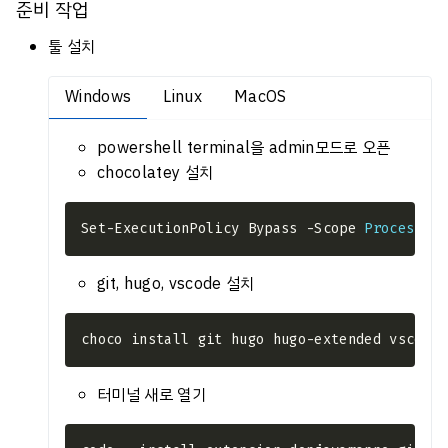
준비 작업
툴 설치
Windows
Linux
MacOS
powershell terminal을 admin모드로 오픈
chocolatey 설치
Set-ExecutionPolicy Bypass -Scope 
Process
 -F
git, hugo, vscode 설치
터미널 새로 열기