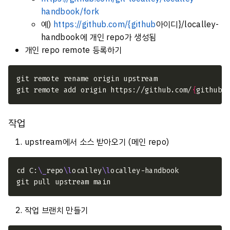
handbook/fork
예)
https://github.com/{github
아이디}/localley-
handbook에 개인 repo가 생성됨
개인 repo remote 등록하기
git remote add origin https://github.com/
{
github
작업
upstream에서 소스 받아오기 (메인 repo)
cd C:
\_
repo
\l
ocalley
\l
작업 브랜치 만들기