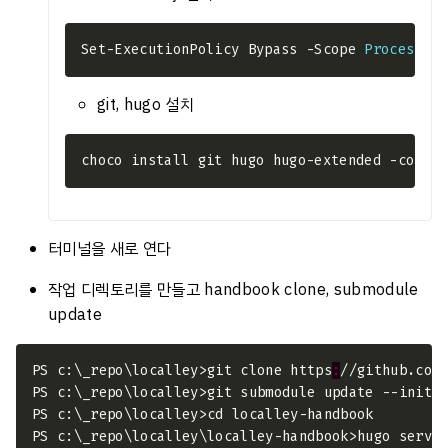
Set-ExecutionPolicy Bypass -Scope 
Process
 -F
git, hugo 설치
터미널을 새로 연다
작업 디렉토리를 만들고 handbook clone, submodule
update
PS c:\_repo\localley>git clone https
: