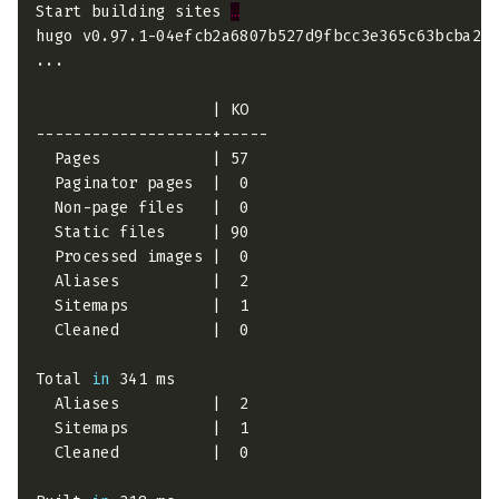
Start building sites 
…
hugo v0.97.1-04efcb2a6807b527d9fbcc3e365c63bcba26
Total 
in