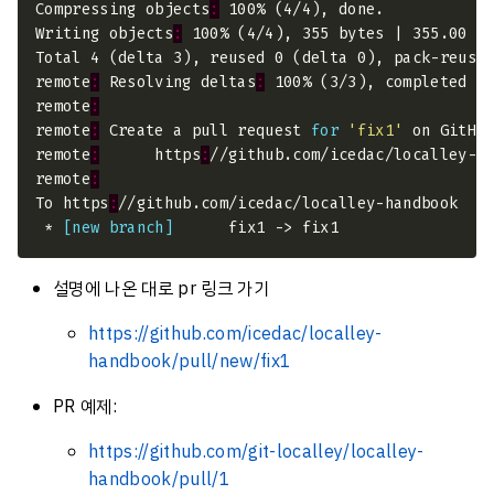
Compressing objects
:
Writing objects
:
remote
:
 Resolving deltas
:
remote
:
remote
:
 Create a pull request 
for
'fix1'
 on GitHu
remote
:
      https
:
remote
:
To https
:
 * 
[new branch]
설명에 나온 대로 pr 링크 가기
https://github.com/icedac/localley-
handbook/pull/new/fix1
PR 예제:
https://github.com/git-localley/localley-
handbook/pull/1