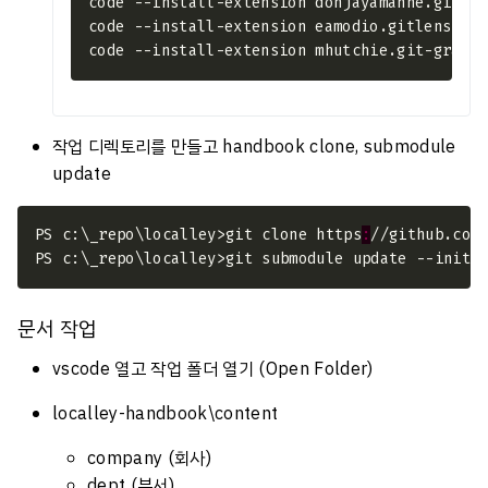
작업 디렉토리를 만들고 handbook clone, submodule
update
PS c:\_repo\localley>git clone https
:
문서 작업
vscode 열고 작업 폴더 열기 (Open Folder)
localley-handbook\content
company (회사)
dept (부서)