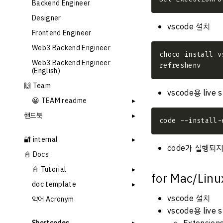
Backend Engineer
Designer
vscode 설치
Frontend Engineer
Web3 Backend Engineer
Web3 Backend Engineer
(English)
🙌 Team
vscode용 live 
😀 TEAM readme
핸드북
🔐 internal
code가 실행되지
📓 Docs
📓 Tutorial
for Mac/Lin
doc template
vscode 설치
약어 Acronym
vscode용 live 