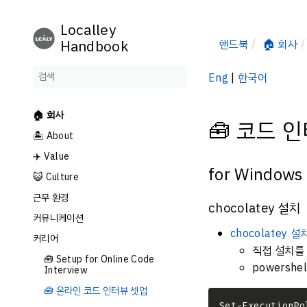
Localley
Handbook
핸드북
🏠 회사
Eng
|
한국어
🏠 회사
🧰 코드 
🏝️ About
✈️ Value
for Windows
😺 Culture
근무 환경
chocolatey 설치
커뮤니케이션
chocolatey 설
커리어
직접 설치를
🧰 Setup for Online Code
powershe
Interview
🧰 온라인 코드 인터뷰 셋업
Set-ExecutionPo