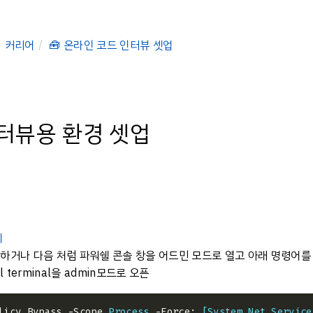
커리어
🧰 온라인 코드 인터뷰 셋업
인터뷰용 환경 셋업
치
 하거나 다음 처럼 파워쉘 콘솔 창을 어드민 모드로 열고 아래 명령어를
ll terminal을 admin모드로 오픈
licy Bypass -Scope 
Process
 -Force; 
[System.Net.Service