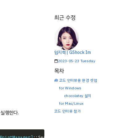
최근 수정
임지혁 | GShock Im
2023-05-23 Tuesday
목차
🧰 코드 인터뷰용 환경 셋업
for Windows
chocolatey 설치
for Mac/Linux
코드 인터뷰 참가
 실행한다.
PointManager]
::SecurityProtocol = 
[System.Net.Service