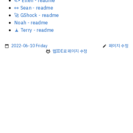
🐟 Ellen - readme
👀 Sean - readme
🚀 GShock - readme
Noah - readme
🧘 Terry - readme
2022-06-10 Friday
페이지 수정
웹IDE로 페이지 수정